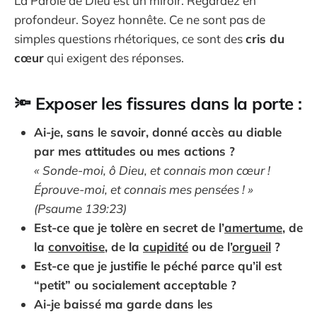
La Parole de Dieu est un miroir. Regardez en
profondeur. Soyez honnête. Ce ne sont pas de
simples questions rhétoriques, ce sont des
cris du
cœur
qui exigent des réponses.
🔦 Exposer les fissures dans la porte :
Ai-je, sans le savoir, donné accès au diable
par mes attitudes ou mes actions ?
« Sonde-moi, ô Dieu, et connais mon cœur !
Éprouve-moi, et connais mes pensées ! »
(Psaume 139:23)
Est-ce que je tolère en secret de l’
amertume
, de
la
convoitise
, de la
cupidité
ou de l’
orgueil
?
Est-ce que je justifie le péché parce qu’il est
“petit” ou socialement acceptable ?
Ai-je baissé ma garde dans les