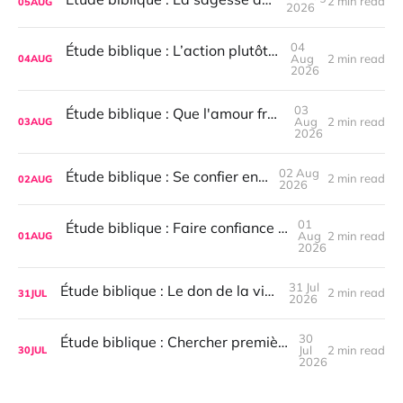
2 min read
05
AUG
2026
04
Étude biblique : L’action plutôt que l’apathie
Aug
2 min read
04
AUG
2026
03
Étude biblique : Que l'amour fraternel demeure
Aug
2 min read
03
AUG
2026
02 Aug
Étude biblique : Se confier en l’Éternel
2 min read
02
AUG
2026
01
Étude biblique : Faire confiance aux plans de Dieu
Aug
2 min read
01
AUG
2026
31 Jul
Étude biblique : Le don de la vie éternelle
2 min read
31
JUL
2026
30
Étude biblique : Chercher premièrement le royaume
Jul
2 min read
30
JUL
2026