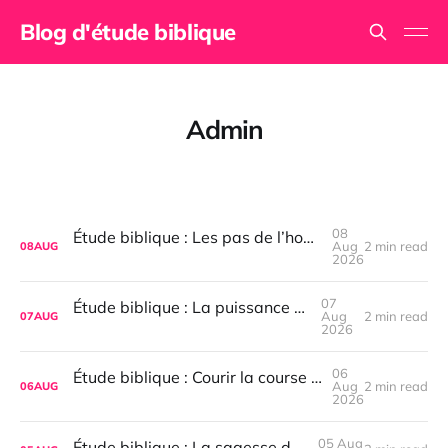
Blog d'étude biblique
Admin
08
Étude biblique : Les pas de l’homme sont affermis par l’Éternel
Aug
2 min read
08
AUG
2026
07
Étude biblique : La puissance de la retenue
Aug
2 min read
07
AUG
2026
06
Étude biblique : Courir la course avec persévérance
Aug
2 min read
06
AUG
2026
05 Aug
Étude biblique : La sagesse de la retenue