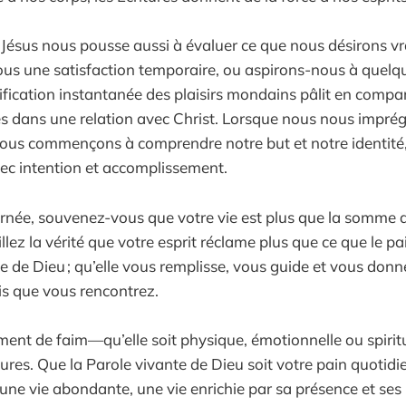
 Jésus nous pousse aussi à évaluer ce que nous désirons v
us une satisfaction temporaire, ou aspirons-nous à quelq
tification instantanée des plaisirs mondains pâlit en compar
es dans une relation avec Christ. Lorsque nous nous impré
ous commençons à comprendre notre but et notre identité,
vec intention et accomplissement.
ournée, souvenez-vous que votre vie est plus que la somme 
lez la vérité que votre esprit réclame plus que ce que le pai
e de Dieu ; qu’elle vous remplisse, vous guide et vous donne
is que vous rencontrez.
nt de faim—qu’elle soit physique, émotionnelle ou spiri
tures. Que la Parole vivante de Dieu soit votre pain quotidie
une vie abondante, une vie enrichie par sa présence et se