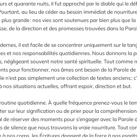
rs et quarante nuits, il fut approché par le diable qui le dé
 Pourtant, au lieu de céder au besoin immédiat de nourritur
plus grande : nos vies sont soutenues par bien plus que la 
sse, de la direction et des promesses trouvées dans la Paro
rnes, il est facile de se concentrer uniquement sur le tangi
nces et nos responsabilités quotidiennes. Nous donnons la pr
, négligeant souvent notre santé spirituelle. Tout comme 
nts pour fonctionner, nos âmes ont besoin de la Parole de
le n’est pas simplement une collection de textes anciens ; c’
à nos situations actuelles, offrant espoir, direction et but.
routine quotidienne. À quelle fréquence prenez-vous le temp
ter sur leur signification ou de prier pour la compréhension
vital de réserver des moments pour s’engager avec la Parole 
de silence que nous trouvons la vraie nourriture. Tout c
 à nos corps, les Écritures donnent de la force à nos esprits