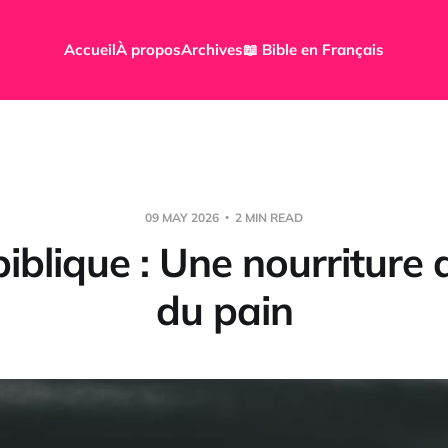
Accueil
À propos
Archives
📖 Bible en Français
09 MAY 2026
2 MIN READ
iblique : Une nourriture
du pain