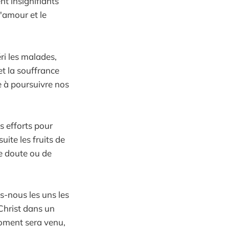
t insignifiants
'amour et le
éri les malades,
et la souffrance
e à poursuivre nos
s efforts pour
ite les fruits de
e doute ou de
s-nous les uns les
 Christ dans un
oment sera venu,