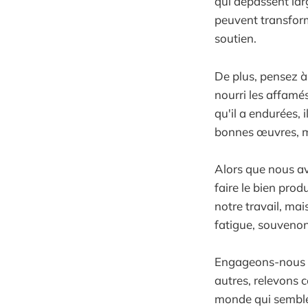
qui dépassent la
peuvent transform
soutien.
De plus, pensez à 
nourri les affamés
qu'il a endurées,
bonnes œuvres, m
Alors que nous av
faire le bien prod
notre travail, ma
fatigue, souvenon
Engageons-nous do
autres, relevons c
monde qui semble