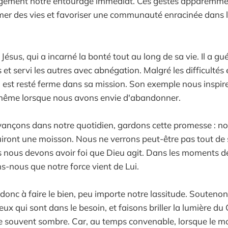
rgement notre entourage immédiat. Ces gestes apparemmen
er des vies et favoriser une communauté enracinée dans l
Jésus, qui a incarné la bonté tout au long de sa vie. Il a gu
 et servi les autres avec abnégation. Malgré les difficultés 
 il est resté ferme dans sa mission. Son exemple nous inspir
ême lorsque nous avons envie d'abandonner.
ançons dans notre quotidien, gardons cette promesse : no
uiront une moisson. Nous ne verrons peut-être pas tout de su
is nous devons avoir foi que Dieu agit. Dans les moments d
s-nous que notre force vient de Lui.
nc à faire le bien, peu importe notre lassitude. Soutenon
eux qui sont dans le besoin, et faisons briller la lumière du
 souvent sombre. Car, au temps convenable, lorsque le m