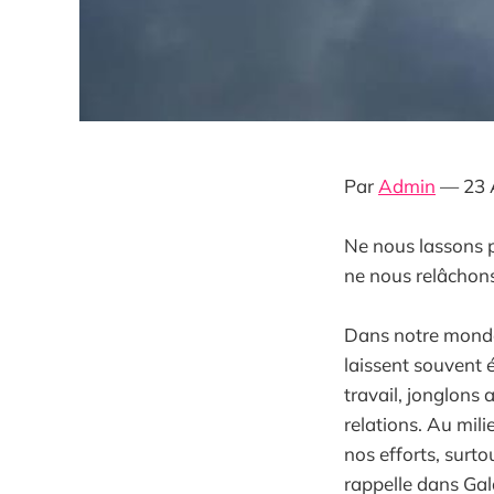
Par
Admin
— 23 
Ne nous lassons p
ne nous relâchons
Dans notre monde t
laissent souvent 
travail, jonglons 
relations. Au mili
nos efforts, surto
rappelle dans Gala