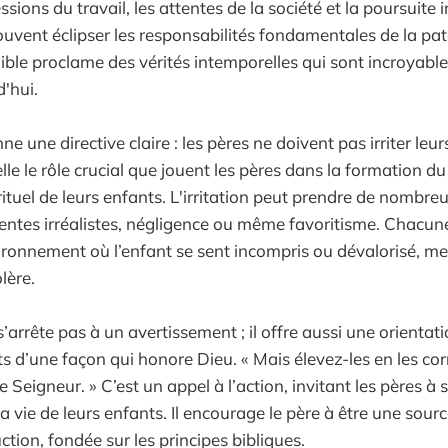
sions du travail, les attentes de la société et la poursuite
uvent éclipser les responsabilités fondamentales de la pat
Bible proclame des vérités intemporelles qui sont incroyab
'hui.
e une directive claire : les pères ne doivent pas irriter leur
le le rôle crucial que jouent les pères dans la formation du
ituel de leurs enfants. L'irritation peut prendre de nombre
tentes irréalistes, négligence ou même favoritisme. Chacune
ironnement où l’enfant se sent incompris ou dévalorisé, me
lère.
s’arrête pas à un avertissement ; il offre aussi une orientat
ts d’une façon qui honore Dieu. « Mais élevez-les en les cor
le Seigneur. » C’est un appel à l’action, invitant les pères à 
a vie de leurs enfants. Il encourage le père à être une sour
uction, fondée sur les principes bibliques.