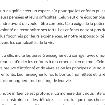
rrir signifie créer un espace sûr pour que les enfants puis
leurs pensées et leurs difficultés. Cela veut dire écouter plu
ndre avant de vouloir être compris. Cela exige de la patien
olonté de reconnaître ses torts. Les enfants ne sont pas de
dus façonnés par leurs expériences, et notre responsabilité 
vers les complexités de la vie.
t à elle, invite les pères à enseigner et à corriger avec amour
leurs et d’aider les enfants à discerner le bien du mal. Cela
e preuve d’intégrité et de vivre selon les principes que no
enfants. Leur enseigner la foi, la bonté, l’honnêteté et la r
 accompagnera tout au long de leur vie.
, notre influence est profonde. La manière dont nous inter
es construire, soit les détruire. Il est crucial que nous cherch