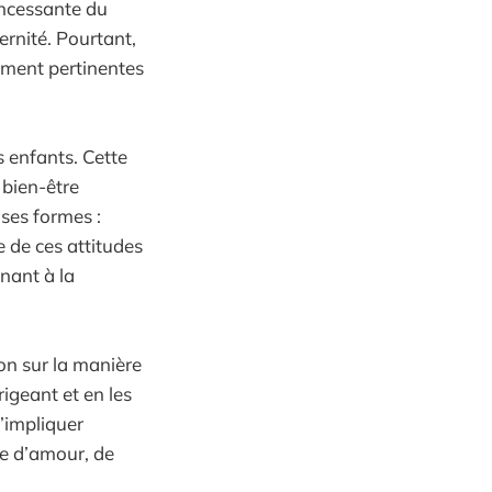
 incessante du
ernité. Pourtant,
lement pertinentes
s enfants. Cette
 bien-être
uses formes :
 de ces attitudes
nant à la
ion sur la manière
rigeant et en les
s’impliquer
ce d’amour, de