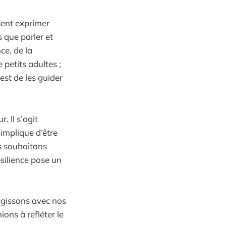
sent exprimer
s que parler et
ce, de la
 petits adultes ;
est de les guider
. Il s’agit
 implique d’être
us souhaitons
ésilience pose un
agissons avec nos
ions à refléter le