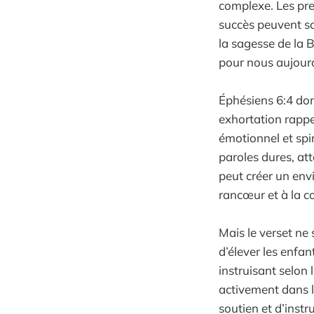
complexe. Les pres
succès peuvent so
la sagesse de la 
pour nous aujourd
Éphésiens 6:4 donn
exhortation rappel
émotionnel et spir
paroles dures, at
peut créer un env
rancœur et à la co
Mais le verset ne 
d’élever les enfan
instruisant selon 
activement dans l
soutien et d’instr